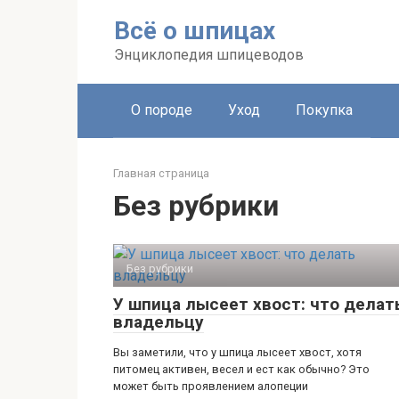
Перейти
Всё о шпицах
к
контенту
Энциклопедия шпицеводов
О породе
Уход
Покупка
Главная страница
Без рубрики
Без рубрики
У шпица лысеет хвост: что делат
владельцу
Вы заметили, что у шпица лысеет хвост, хотя
питомец активен, весел и ест как обычно? Это
может быть проявлением алопеции