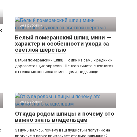
Без рубрики
к
Белый померанский шпиц мини —
характер и особенности ухода за
светлой шерстью
Белый померанский шпиц — один из самых редких и
дорогостоящих окрасов. Щенков «чисто снежного»
оттенка можно искать месяцами, ведь чаще
Без рубрики
и
Откуда родом шпицы и почему это
важно знать владельцам
х
Задумывались, почему ваш пушистый попутчик на
прогулке в парке привлекает столько внимания?