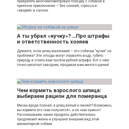
превратить многокилометровую поездку с собакой в
приятное приключение — без слюней, стресса и
«аварий» в салоне.
А ты убрал «кучку»? …Про штрафы
и ответственность хозяев
Думаете, если шпиц маленький — его собачьи "кучки" не
проблема? Эти отходы могут отравлять воду, губить
природу и стоить вам тысячи рублей штрафа. Вот о чём
точно умолчал заводчик, продавая вам милого щенка!
Чем кормить взрослого шпица:
выбираем рацион для померанца
Миска вроде полная, а шпиц вялый и линяет? Возможно,
вы кормите его «как получится», а не «как нужно»!
Рассказываем, какие продукты действительно
продлевают жизнь и улучшают внешний вид этой
миниатюрной собаки.