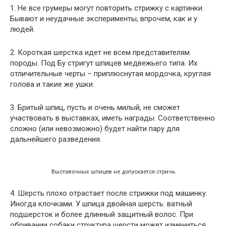
1. Не все грумеры могут повторить стрижку с картинки.
Бывают и неудачные эксперименты, впрочем, как и у
людей.
2. Короткая шерстка идет не всем представителям
породы. Под Бу стригут шпицев медвежьего типа. Их
отличительные черты – приплюснутая мордочка, круглая
голова и такие же ушки.
3. Бритый шпиц, пусть и очень милый, не сможет
участвовать в выставках, иметь награды. Соответственно
сложно (или невозможно) будет найти пару для
дальнейшего разведения.
Выставочных шпицев не допускается стричь
4. Шерсть плохо отрастает после стрижки под машинку.
Иногда клочками. У шпица двойная шерсть: ватный
подшерсток и более длинный защитный волос. При
обривании собаки структура шерсти может измениться.