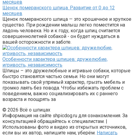
Щенок померанского шпица. Развитие от 0 до 12
месяцев
Щенок померанского шпица — это крошечное и хрупкое
существо. При рождении малыш легко поместится на
ладонь человека. Но и к году, когда шпиц считается
совершеннолетней собакой - он будет нуждаться в
вашей осторожности и заботе.
Особенности характера шпицев: дружелюбие,
игривость, независимость
Шпицы – это дружелюбные и игривые собаки, которые
быстро становятся частью семьи. Но они могут
показывать свой упрямый характер, грызть мебель и
громко лаять без повода. Чтобы избежать проблем с
поведением, важно социализировать их с раннего
возраста и поощрять за
© 2026 Всё о шпицах
Информация на сайте shpicdog.ru для ознакомления. За
консультацией обращайтесь к специалистам. |
Использованы фото и видео из открытых источников,
если вы их автор, напишите нам, уберём.
Написать