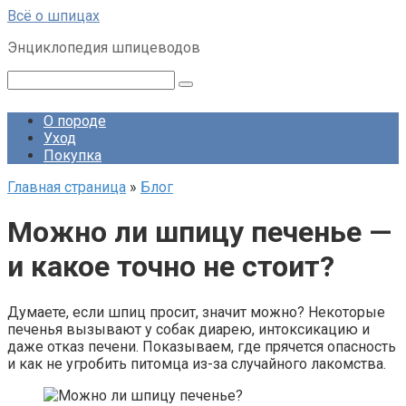
Перейти
Всё о шпицах
к
Энциклопедия шпицеводов
контенту
Поиск:
О породе
Уход
Покупка
Главная страница
»
Блог
Можно ли шпицу печенье —
и какое точно не стоит?
Думаете, если шпиц просит, значит можно? Некоторые
печенья вызывают у собак диарею, интоксикацию и
даже отказ печени. Показываем, где прячется опасность
и как не угробить питомца из-за случайного лакомства.